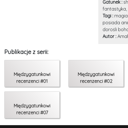
Gatunek :
sh
fantastyka,
Tagi :
magia
posiada ani
dorośli boh
Autor :
Amah
Publikacje z serii:
Międzygatunkowi
Międzygatunkowi
recenzenci #01
recenzenci #02
Międzygatunkowi
recenzenci #07