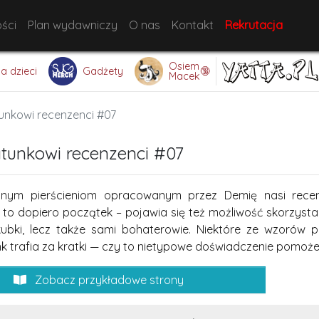
ści
Plan wydawniczy
O nas
Kontakt
Rekrutacja
Osiem
🔞
la dzieci
Gadżety
Macek
unkowi recenzenci #07
tunkowi recenzenci #07
cznym pierścieniom opracowanym przez Demię nasi re
 to dopiero początek – pojawia się też możliwość skorzyst
kubki, lecz także sami bohaterowie. Niektóre ze wzorów po
k trafia za kratki — czy to nietypowe doświadczenie pomoże
Zobacz przykładowe strony