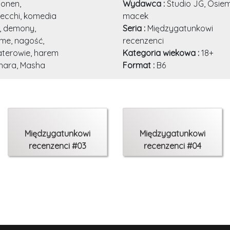
onen,
Wydawca :
Studio JG, Osie
 ecchi, komedia
macek
, demony,
Seria :
Międzygatunkowi
me, nagość,
recenzenci
aterowie, harem
Kategoria wiekowa :
18+
ara, Masha
Format :
B6
Międzygatunkowi
Międzygatunkowi
recenzenci #03
recenzenci #04