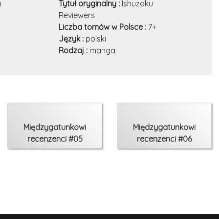
m
Tytuł oryginalny :
Ishuzoku
Reviewers
Liczba tomów w Polsce :
7+
Język :
polski
Rodzaj :
manga
Międzygatunkowi
Międzygatunkowi
recenzenci #05
recenzenci #06