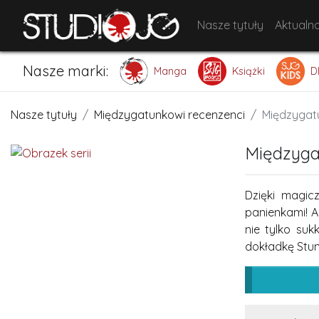
Nasze tytuły
Aktualno
Nasze marki:
Manga
Książki
D
Nasze tytuły
Międzygatunkowi recenzenci
Międzygat
Międzyga
Dzięki magi
panienkami! A
nie tylko suk
dokładkę Stun