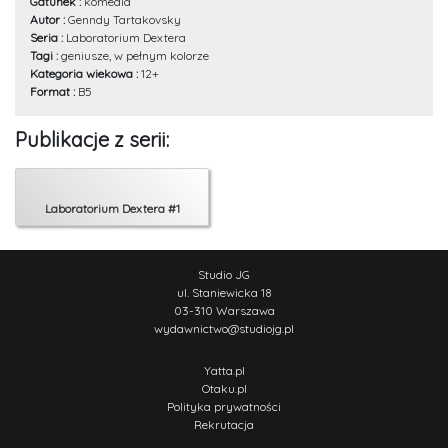
Gatunek :
komedia
Autor :
Genndy Tartakovsky
Seria :
Laboratorium Dextera
Tagi :
geniusze, w pełnym kolorze
Kategoria wiekowa :
12+
Format :
B5
Publikacje z serii:
Laboratorium Dextera #1
Studio JG
ul. Staniewicka 18
03-310 Warszawa
wydawnictwo
@
studiojg.pl
Yatta.pl
Otaku.pl
Polityka prywatności
Rekrutacja