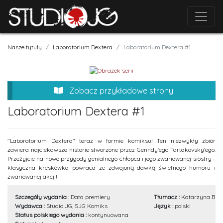
Nasze tytuły
Laboratorium Dextera
Laboratorium Dextera #1
Zobacz przykładowe strony
Laboratorium Dextera #1
"Laboratorium Dextera" teraz w formie komiksu! Ten niezwykły zbiór
zawiera najciekawsze historie stworzone przez Genndy'ego Tartakovsky'ego.
Przeżyjcie na nowo przygody genialnego chłopca i jego zwariowanej siostry -
klasyczna kreskówka powraca ze zdwojoną dawką świetnego humoru i
zwariowanej akcji!
Szczegóły wydania :
Data premiery
Tłumacz :
Katarzyna Bur
Wydawca :
Studio JG, SJG Komiks
Język :
polski
Status polskiego wydania :
kontynuowana