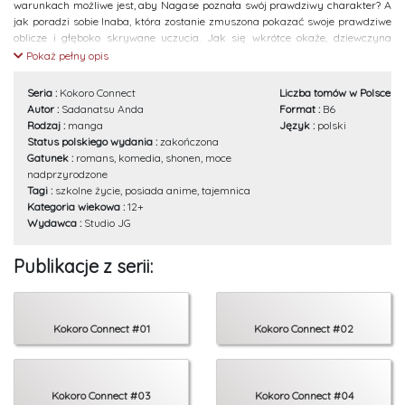
warunkach możliwe jest, aby Nagase poznała swój prawdziwy charakter? A
jak poradzi sobie Inaba, która zostanie zmuszona pokazać swoje prawdziwe
oblicze i głęboko skrywane uczucia. Jak się wkrótce okaże, dziewczyna
wcale nie jest osobą za jaką była brana do tej pory. Nadchodzi wielki finał
Pokaż pełny opis
emocjonującego eksperymentu!
Seria :
Kokoro Connect
Liczba tomów w Polsce :
5
Scenariusz:
Sadanatsu Anda
Autor :
Sadanatsu Anda
Format :
B6
Projekty postaci:
Shiromizakana
Rodzaj :
manga
Język :
polski
Ilustracje:
CUTEG (Kkam)
Status polskiego wydania :
zakończona
Gatunek :
romans, komedia, shonen, moce
nadprzyrodzone
Tagi :
szkolne życie, posiada anime, tajemnica
Kategoria wiekowa :
12+
Wydawca :
Studio JG
Publikacje z serii:
Kokoro Connect #01
Kokoro Connect #02
Kokoro Connect #03
Kokoro Connect #04