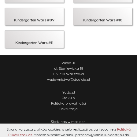
Kindergarten Wars #09
Kindergarten Wars #10
Kindergarten Wars #11
Studio JG
ul. Staniewicka 18
03-310 Warszawa
wydawnictwo
@
studiojg.pl
Yatta.pl
Otaku.pl
Polityka prywatności
Rekrutacja
Śledź nas w mediach:
Strona korzysta z plików cookies w celu realizacji usług i zgodnie z
Polityką
Plików cookies
. Możesz określić warunki przechowywania lub dostępu do