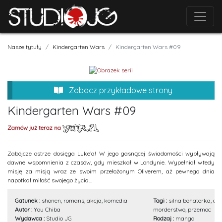
Nasze tytuły
Kindergarten Wars
Kindergarten Wars #09
Zobacz przykładowe strony
Kindergarten Wars #09
Zamów już teraz na
Zabójcze ostrze dosięga Luke’a! W jego gasnącej świadomości wypływają
dawne wspomnienia z czasów, gdy mieszkał w Londynie. Wypełniał wtedy
misję za misją wraz ze swoim przełożonym Oliverem, aż pewnego dnia
napotkał miłość swojego życia...
Gatunek :
shonen, romans, akcja, komedia
Tagi :
silna bohaterka, dor
Autor :
You Chiba
morderstwo, przemoc
Wydawca :
Studio JG
Rodzaj :
manga