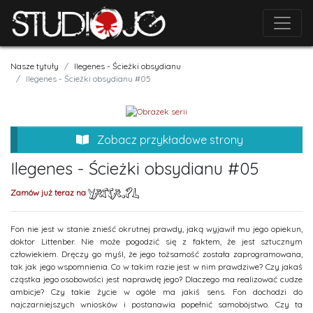
Nasze tytuły
Ilegenes - Ścieżki obsydianu
Ilegenes - Ścieżki obsydianu #05
Zobacz przykładowe strony
Ilegenes - Ścieżki obsydianu #05
Zamów już teraz na
Fon nie jest w stanie znieść okrutnej prawdy, jaką wyjawił mu jego opiekun,
doktor Littenber. Nie może pogodzić się z faktem, że jest sztucznym
człowiekiem. Dręczy go myśl, że jego tożsamość została zaprogramowana,
tak jak jego wspomnienia. Co w takim razie jest w nim prawdziwe? Czy jakaś
cząstka jego osobowości jest naprawdę jego? Dlaczego ma realizować cudze
ambicje? Czy takie życie w ogóle ma jakiś sens. Fon dochodzi do
najczarniejszych wniosków i postanawia popełnić samobójstwo. Czy ta