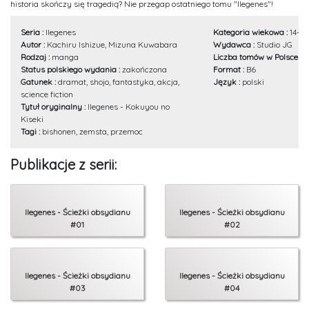
historia skończy się tragedią? Nie przegap ostatniego tomu "Ilegenes"!
Seria :
Ilegenes
Kategoria wiekowa :
14+
Autor :
Kachiru Ishizue, Mizuna Kuwabara
Wydawca :
Studio JG
Rodzaj :
manga
Liczba tomów w Polsce :
5
Status polskiego wydania :
zakończona
Format :
B6
Gatunek :
dramat, shojo, fantastyka, akcja,
Język :
polski
science fiction
Tytuł oryginalny :
Ilegenes - Kokuyou no
Kiseki
Tagi :
bishonen, zemsta, przemoc
Publikacje z serii:
Ilegenes - Ścieżki obsydianu
Ilegenes - Ścieżki obsydianu
#01
#02
Ilegenes - Ścieżki obsydianu
Ilegenes - Ścieżki obsydianu
#03
#04