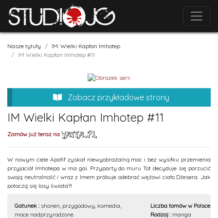
Nasze tytuły
IM: Wielki Kapłan Imhotep
IM Wielki Kapłan Imhotep #11
Zobacz przykładowe strony
IM Wielki Kapłan Imhotep #11
Zamów już teraz na
W nowym ciele Apofif zyskał niewyobrażalną moc i bez wysiłku przemienia
przyjaciół Imhotepa w ma gai. Przyparty do muru Tot decyduje się porzucić
swoją neutralność i wraz z Imem próbuje odebrać wężowi ciało Dżesera. Jak
potoczą się losy świata?!
Gatunek :
shonen, przygodowy, komedia,
Liczba tomów w Polsce :
11
moce nadprzyrodzone
Rodzaj :
manga