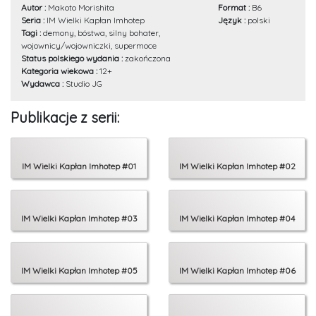
Autor :
Makoto Morishita
Format :
B6
Seria :
IM Wielki Kapłan Imhotep
Język :
polski
Tagi :
demony, bóstwa, silny bohater,
wojownicy/wojowniczki, supermoce
Status polskiego wydania :
zakończona
Kategoria wiekowa :
12+
Wydawca :
Studio JG
Publikacje z serii:
IM Wielki Kapłan Imhotep #01
IM Wielki Kapłan Imhotep #02
IM Wielki Kapłan Imhotep #03
IM Wielki Kapłan Imhotep #04
IM Wielki Kapłan Imhotep #05
IM Wielki Kapłan Imhotep #06