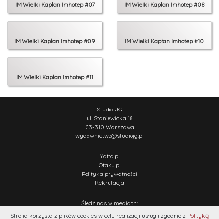
IM Wielki Kapłan Imhotep #07
IM Wielki Kapłan Imhotep #08
IM Wielki Kapłan Imhotep #09
IM Wielki Kapłan Imhotep #10
IM Wielki Kapłan Imhotep #11
Studio JG
ul. Staniewicka 18
03-310 Warszawa
wydawnictwo
@
studiojg.pl
Yatta.pl
Otaku.pl
Polityka prywatności
Rekrutacja
Śledź nas w mediach:
Strona korzysta z plików cookies w celu realizacji usług i zgodnie z
Polityką