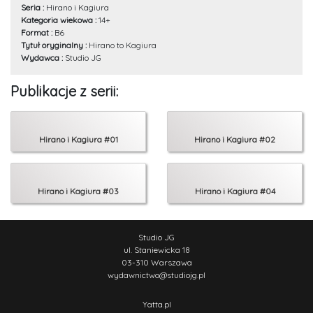
Seria :
Hirano i Kagiura
Kategoria wiekowa :
14+
Format :
B6
Tytuł oryginalny :
Hirano to Kagiura
Wydawca :
Studio JG
Publikacje z serii:
Hirano i Kagiura #01
Hirano i Kagiura #02
Hirano i Kagiura #03
Hirano i Kagiura #04
Studio JG
ul. Staniewicka 18
03-310 Warszawa
wydawnictwo
@
studiojg.pl
Yatta.pl