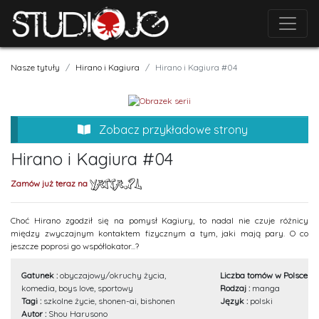
Nasze tytuły
Hirano i Kagiura
Hirano i Kagiura #04
Zobacz przykładowe strony
Hirano i Kagiura #04
Zamów już teraz na
Choć Hirano zgodził się na pomysł Kagiury, to nadal nie czuje różnicy
między zwyczajnym kontaktem fizycznym a tym, jaki mają pary. O co
jeszcze poprosi go współlokator...?
Gatunek :
obyczajowy/okruchy życia,
Liczba tomów w Polsce :
4
komedia, boys love, sportowy
Rodzaj :
manga
Tagi :
szkolne życie, shonen-ai, bishonen
Język :
polski
Autor :
Shou Harusono