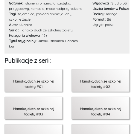
Gatunek :
shonen, romans, fantastyka,
Wydawca :
Studio JG
przygodowy, komedia, moce nadprzyrodzone
Liczba tomów w Polsce :
2
Tagi :
tajemnica, posiada anime, duchy,
Rodzaj :
manga
szkolne życie
Format :
B6
Autor :
AidaIro
Język :
polski
Seria :
Hanako, duch ze szkolnej toalety
Kategoria wiekowa :
12+
Tytuł oryginalny :
Jibaku shounen Hanako-
kun
Publikacje z serii:
Hanako, duch ze szkolnej
Hanako, duch ze szkolnej
toalety #01
toalety #02
Hanako, duch ze szkolnej
Hanako, duch ze szkolnej
toalety #03
toalety #04