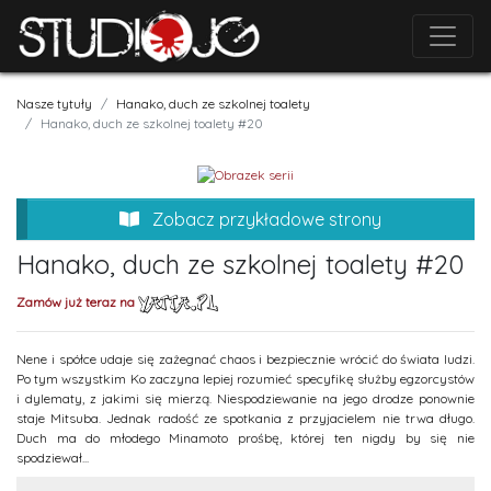
Nasze tytuły
Hanako, duch ze szkolnej toalety
Hanako, duch ze szkolnej toalety #20
Zobacz przykładowe strony
Hanako, duch ze szkolnej toalety #20
Zamów już teraz na
Nene i spółce udaje się zażegnać chaos i bezpiecznie wrócić do świata ludzi.
Po tym wszystkim Ko zaczyna lepiej rozumieć specyfikę służby egzorcystów
i dylematy, z jakimi się mierzą. Niespodziewanie na jego drodze ponownie
staje Mitsuba. Jednak radość ze spotkania z przyjacielem nie trwa długo.
Duch ma do młodego Minamoto prośbę, której ten nigdy by się nie
spodziewał...