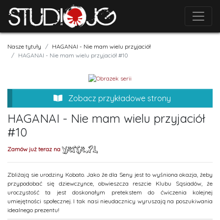
Nasze tytuły
HAGANAI - Nie mam wielu przyjaciół
HAGANAI - Nie mam wielu przyjaciół #10
Zobacz przykładowe strony
HAGANAI - Nie mam wielu przyjaciół
#10
Zamów już teraz na
Zbliżają sie urodziny Kobato. Jako że dla Seny jest to wyśniona okazja, żeby
przypodobać się dziewczynce, obwieszcza reszcie Klubu Sąsiadów, że
uroczystość ta jest doskonałym pretekstem do ćwiczenia kolejnej
umiejętności społecznej. I tak nasi nieudacznicy wyruszają na poszukiwania
idealnego prezentu!