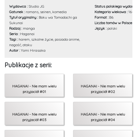
Wydawca :
Studio JG
Status polskiego wydania
Gatunek :
romans, seinen, komedia
Kategoria wiekowa :
16+
Tytuł oryginalny :
Boku wa Tomodachi ga
Format :
B6
Sukunai
Liczba tomów w Polsce :
2
Rodzaj :
manga
Język :
polski
Seria :
Haganai
Tagi :
harem, szkolne życie, posiada anime,
nagość, otaku
Autor :
Yomi Hirasaka
Publikacje z serii:
HAGANAI - Nie mam wielu
HAGANAI - Nie mam wielu
przyjaciół #01
przyjaciół #02
HAGANAI - Nie mam wielu
HAGANAI - Nie mam wielu
przyjaciół #03
przyjaciół #04