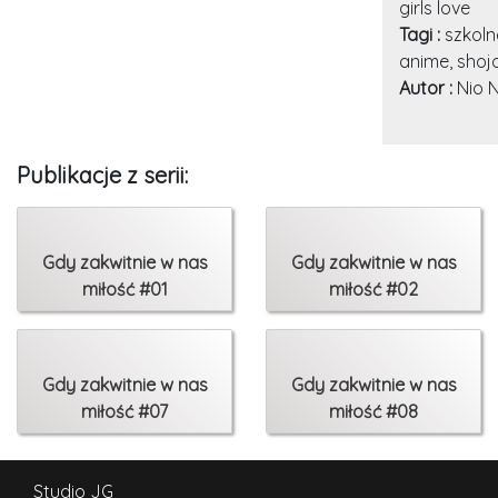
girls love
Tagi :
szkoln
anime, shoj
Autor :
Nio 
Publikacje z serii:
Gdy zakwitnie w nas
Gdy zakwitnie w nas
miłość #01
miłość #02
Gdy zakwitnie w nas
Gdy zakwitnie w nas
miłość #07
miłość #08
Studio JG