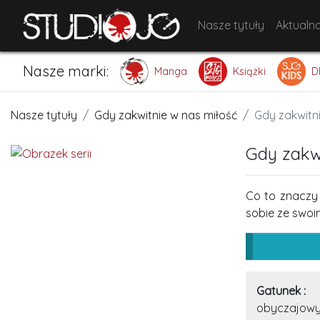
Nasze tytuły
Aktualno
Nasze marki:
Manga
Książki
D
Nasze tytuły
Gdy zakwitnie w nas miłość
Gdy zakwitn
Gdy zakw
Co to znaczy 
sobie ze swoi
Gatunek :
obyczajowy