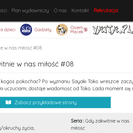
ści
Plan wydawniczy
O nas
Kontakt
Rekrutacja
Osiem
🔞
la dzieci
Gadżety
Macek
ie w nas miłość #08
itnie w nas miłość #08
kogoś pokochać? Po wyznaniu Sayaki Toko wreszcie zaczyna
mi uczuciami, dostaje wiadomość od Toko. Lada moment się s
Zobacz przykładowe strony
Seria :
Gdy zakwitnie w nas
/okruchy życia,
miłość