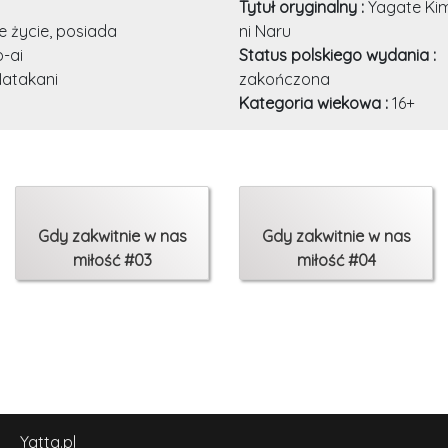
Tytuł oryginalny :
Yagate Kim
e życie, posiada
ni Naru
o-ai
Status polskiego wydania :
Natakani
zakończona
Kategoria wiekowa :
16+
Gdy zakwitnie w nas
Gdy zakwitnie w nas
miłość #03
miłość #04
Yatta.pl