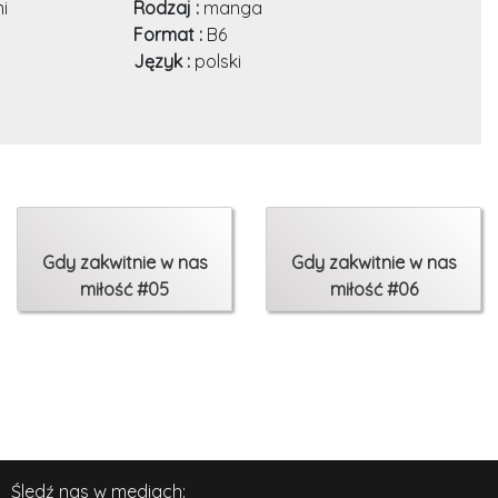
i
Rodzaj :
manga
Format :
B6
Język :
polski
Gdy zakwitnie w nas
Gdy zakwitnie w nas
miłość #05
miłość #06
Śledź nas w mediach: