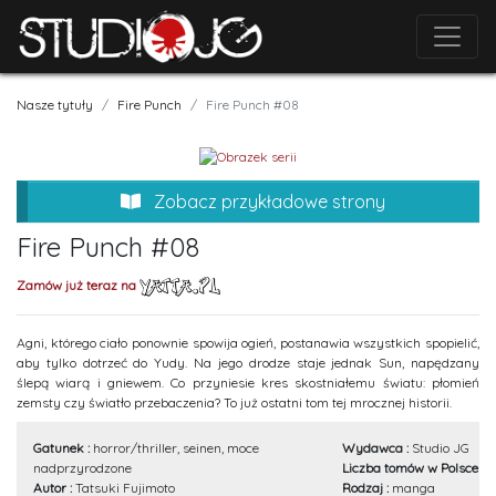
Nasze tytuły
Fire Punch
Fire Punch #08
Zobacz przykładowe strony
Fire Punch #08
Zamów już teraz na
Agni, którego ciało ponownie spowija ogień, postanawia wszystkich spopielić,
aby tylko dotrzeć do Yudy. Na jego drodze staje jednak Sun, napędzany
ślepą wiarą i gniewem. Co przyniesie kres skostniałemu światu: płomień
zemsty czy światło przebaczenia? To już ostatni tom tej mrocznej historii.
Gatunek :
horror/thriller, seinen, moce
Wydawca :
Studio JG
nadprzyrodzone
Liczba tomów w Polsce :
8
Autor :
Tatsuki Fujimoto
Rodzaj :
manga