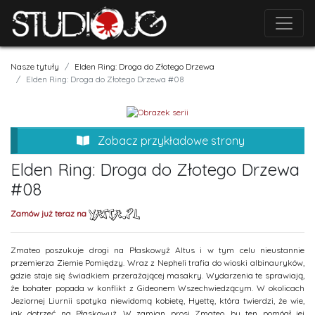
Nasze tytuły
Elden Ring: Droga do Złotego Drzewa
Elden Ring: Droga do Złotego Drzewa #08
Zobacz przykładowe strony
Elden Ring: Droga do Złotego Drzewa
#08
Zamów już teraz na
Zmateo poszukuje drogi na Płaskowyż Altus i w tym celu nieustannie
przemierza Ziemie Pomiędzy. Wraz z Nepheli trafia do wioski albinauryków,
gdzie staje się świadkiem przerażającej masakry. Wydarzenia te sprawiają,
że bohater popada w konflikt z Gideonem Wszechwiedzącym. W okolicach
Jeziornej Liurnii spotyka niewidomą kobietę, Hyettę, która twierdzi, że wie,
jak dotrzeć na Płaskowyż. W zamian prosi Zmateo, by ten pomógł jej