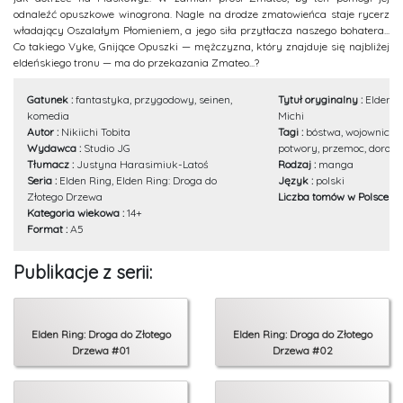
odnaleźć opuszkowe winogrona. Nagle na drodze zmatowieńca staje rycerz
władający Oszalałym Płomieniem, a jego siła przytłacza naszego bohatera...
Co takiego Vyke, Gnijące Opuszki — mężczyzna, który znajduje się najbliżej
eldeńskiego tronu — ma do przekazania Zmateo...?
Gatunek :
fantastyka, przygodowy, seinen,
Tytuł oryginalny :
Elden R
komedia
Michi
Autor :
Nikiichi Tobita
Tagi :
bóstwa, wojownicy/
Wydawca :
Studio JG
potwory, przemoc, dorośl
Tłumacz :
Justyna Harasimiuk-Latoś
Rodzaj :
manga
Seria :
Elden Ring, Elden Ring: Droga do
Język :
polski
Złotego Drzewa
Liczba tomów w Polsce :
9
Kategoria wiekowa :
14+
Format :
A5
Publikacje z serii:
Elden Ring: Droga do Złotego
Elden Ring: Droga do Złotego
Drzewa #01
Drzewa #02