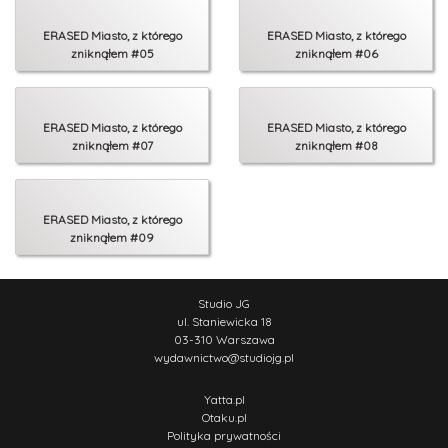
ERASED Miasto, z którego
ERASED Miasto, z którego
zniknąłem #05
zniknąłem #06
ERASED Miasto, z którego
ERASED Miasto, z którego
zniknąłem #07
zniknąłem #08
ERASED Miasto, z którego
zniknąłem #09
Studio JG
ul. Staniewicka 18
03-310 Warszawa
wydawnictwo
@
studiojg.pl
Yatta.pl
Otaku.pl
Polityka prywatności