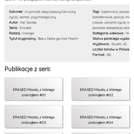
Gatunek :
kryminał, obyczajowy/okruchy
Tagi :
tajemnica, posiada 
życia, seinen, psychologiczny
bohaterowie, policja, mor
Autor :
Kei Sanbe
czasie, szkolne życie, rela
Seria :
Erased
posiada adaptację aktor
Rodzaj :
manga
Kategoria wiekowa :
14+
Tytuł oryginalny :
Boku Dake ga Inai Machi
Status polskiego wydania
Wydawca :
Studio JG
Liczba tomów w Polsce :
9
Format :
B6
Publikacje z serii:
ERASED Miasto, z którego
ERASED Miasto, z którego
zniknąłem #01
zniknąłem #02
ERASED Miasto, z którego
ERASED Miasto, z którego
zniknąłem #03
zniknąłem #04