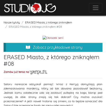
Nasze tytuły
ERASED Miasto, z którego zniknąłem
ERASED Miasto, z którego zniknąłem #08
Zobacz przykładowe strony
ERASED Miasto, z którego zniknąłem
#08
Zamów już teraz na
Satoru nareszcie odzyskał pamięć. Wraz z Ken'yą obmyślają plan
zdemaskowania mordercy, który od tak dawana pozostawał bezkarny.
Jednak komu ostatecznie uda się zastawić pułapkę na kogo, biorąc pod
uwagę, że obie strony znają się tak dobrze? Czy można oszukać
przeznaczenie? A jeśli nawet historia się zmieni, co to będzie oznaczać dla
Satoru? Nie przegapcie finału tej niezwykłej opowieści!