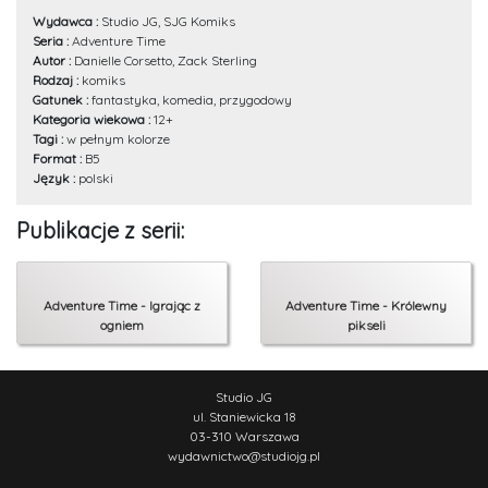
Wydawca :
Studio JG, SJG Komiks
Seria :
Adventure Time
Autor :
Danielle Corsetto, Zack Sterling
Rodzaj :
komiks
Gatunek :
fantastyka, komedia, przygodowy
Kategoria wiekowa :
12+
Tagi :
w pełnym kolorze
Format :
B5
Język :
polski
Publikacje z serii:
Adventure Time - Igrając z
Adventure Time - Królewny
ogniem
pikseli
Studio JG
ul. Staniewicka 18
03-310 Warszawa
wydawnictwo
@
studiojg.pl