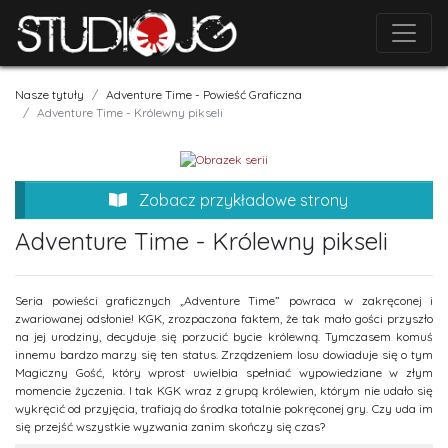
Nasze tytuły
Adventure Time - Powieść Graficzna
Adventure Time - Królewny pikseli
Zobacz przykładowe strony
Adventure Time - Królewny pikseli
Seria powieści graficznych „Adventure Time” powraca w zakręconej i
zwariowanej odsłonie! KGK, zrozpaczona faktem, że tak mało gości przyszło
na jej urodziny, decyduje się porzucić bycie królewną. Tymczasem komuś
innemu bardzo marzy się ten status. Zrządzeniem losu dowiaduje się o tym
Magiczny Gość, który wprost uwielbia spełniać wypowiedziane w złym
momencie życzenia. I tak KGK wraz z grupą królewien, którym nie udało się
wykręcić od przyjęcia, trafiają do środka totalnie pokręconej gry. Czy uda im
się przejść wszystkie wyzwania zanim skończy się czas?