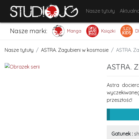
Nasze tytuły
Aktualno
Nasze marki:
Manga
Książki
D
Nasze tytuły
ASTRA. Zagubieni w kosmosie
ASTRA. Za
ASTRA. Z
Astra docier
wyczekiwanego
przeszłość!
Gatunek :
sh