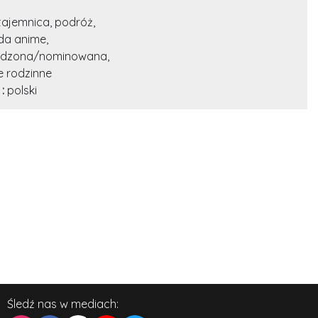
tajemnica, podróż,
da anime,
odzona/nominowana,
e rodzinne
 :
polski
Śledź nas w mediach: