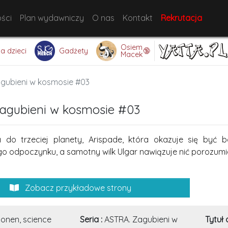
ści
Plan wydawniczy
O nas
Kontakt
Rekrutacja
Osiem
🔞
la dzieci
Gadżety
Macek
gubieni w kosmosie #03
agubieni w kosmosie #03
a do trzeciej planety, Arispade, która okazuje się by
 odpoczynku, a samotny wilk Ulgar nawiązuje nić porozumie
Zobacz przykładowe strony
onen, science
Seria :
ASTRA. Zagubieni w
Tytuł 