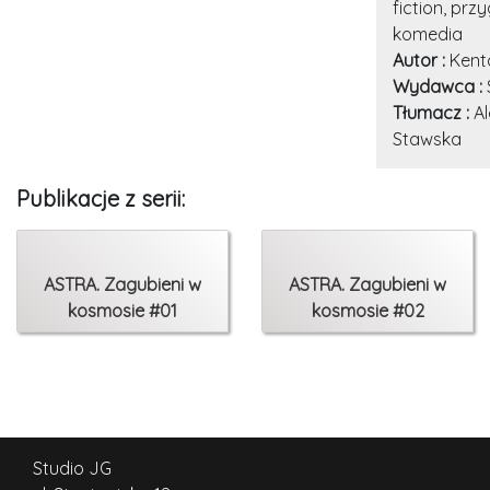
fiction, pr
komedia
Autor :
Kent
Wydawca :
Tłumacz :
A
Stawska
Publikacje z serii:
ASTRA. Zagubieni w
ASTRA. Zagubieni w
kosmosie #01
kosmosie #02
Studio JG