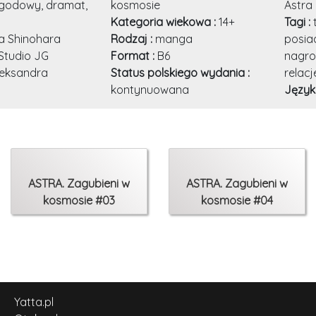
zygodowy, dramat,
kosmosie
Astra
Kategoria wiekowa :
14+
Tagi :
a Shinohara
Rodzaj :
manga
posia
Studio JG
Format :
B6
nagr
leksandra
Status polskiego wydania :
relacj
kontynuowana
Język
ASTRA. Zagubieni w
ASTRA. Zagubieni w
kosmosie #03
kosmosie #04
Yatta.pl