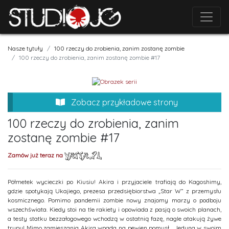
Nasze tytuły
100 rzeczy do zrobienia, zanim zostanę zombie
100 rzeczy do zrobienia, zanim zostanę zombie #17
Zobacz przykładowe strony
100 rzeczy do zrobienia, zanim
zostanę zombie #17
Zamów już teraz na
Półmetek wycieczki po Kiusiu! Akira i przyjaciele trafiają do Kagoshimy,
gdzie spotykają Ukajiego, prezesa przedsiębiorstwa „Star W” z przemysłu
kosmicznego. Pomimo pandemii zombie nowy znajomy marzy o podboju
wszechświata. Kiedy stoi na tle rakiety i opowiada z pasją o swoich planach,
a testy statku bezzałogowego wchodzą w ostatnią fazę, nagle atakują żywe
trupy! Mimo zamieszania Akira wpada na pewien pomysł... Jedyna w swoim