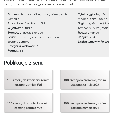
rodzaju młodzieńcza przygoda zmierza w kosmos!
Gatunek :
horror/thriller, akcja, seinen, ecchi,
Tytuł oryginalny :
Zon 100
komedia
made ni shitai 100 no kot
Autor :
Haro Aso, Kotaro Takata
Tagi :
nagość, dorośli boha
Wydawca :
Studio JG
zombie, survival, posiad
Tłumacz :
Patryk Skorupa
Rodzaj :
manga
Seria :
100 rzeczy do zrobienia, zanim
Język :
polski
zostanę zombie
Liczba tomów w Polsce :
1
Kategoria wiekowa :
16+
Format :
B6
Publikacje z serii:
100 rzeczy do zrobienia, zanim
100 rzeczy do zrobienia, zanim
zostanę zombie #01
zostanę zombie #02
100 rzeczy do zrobienia, zanim
100 rzeczy do zrobienia, zanim
zostanę zombie #03
zostanę zombie #04