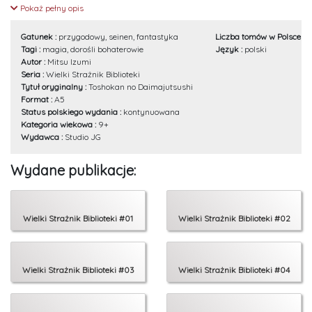
Jest sierotą, a na dodatek półelfem, więc mieszkańcy osady traktują go jak
Pokaż pełny opis
wyrzutka. Pewnego dnia, gdy znów pada ofiarą rówieśników, z pomocą
przychodzi mu Sedona, władająca magią strażniczka z Biblioteki Centralnej,
Gatunek :
przygodowy, seinen, fantastyka
Liczba tomów w Polsce :
6
która akurat odwiedza miasto. Jednak marzenie chłopca, że ktoś zabierze go
Tagi :
magia, dorośli bohaterowie
Język :
polski
z dzielnicy nędzarzy, nie spełnia się. Kobieta zostawia go z wyjątkową
Autor :
Mitsu Izumi
książką i obietnicą, której ten przysięga dotrzymać. Tak oto rozpoczyna się
Seria :
Wielki Strażnik Biblioteki
epicka opowieść o magu, który odmieni losy świata.
Tytuł oryginalny :
Toshokan no Daimajutsushi
Format :
A5
Status polskiego wydania :
kontynuowana
Kategoria wiekowa :
9+
Wydawca :
Studio JG
Wydane publikacje:
Wielki Strażnik Biblioteki #01
Wielki Strażnik Biblioteki #02
Wielki Strażnik Biblioteki #03
Wielki Strażnik Biblioteki #04