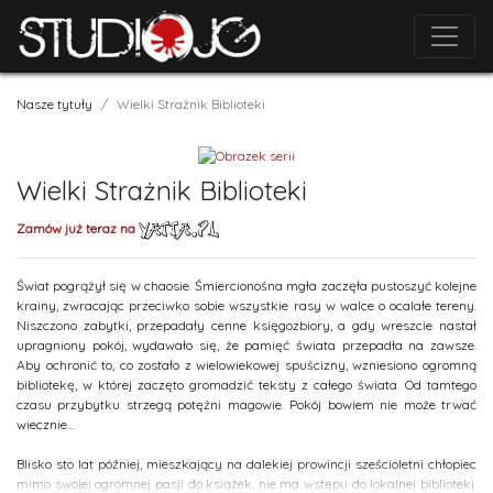
Nasze tytuły
Wielki Strażnik Biblioteki
Wielki Strażnik Biblioteki
Zamów już teraz na
Świat pogrążył się w chaosie. Śmiercionośna mgła zaczęła pustoszyć kolejne
krainy, zwracając przeciwko sobie wszystkie rasy w walce o ocalałe tereny.
Niszczono zabytki, przepadały cenne księgozbiory, a gdy wreszcie nastał
upragniony pokój, wydawało się, że pamięć świata przepadła na zawsze.
Aby ochronić to, co zostało z wielowiekowej spuścizny, wzniesiono ogromną
bibliotekę, w której zaczęto gromadzić teksty z całego świata. Od tamtego
czasu przybytku strzegą potężni magowie. Pokój bowiem nie może trwać
wiecznie...
Blisko sto lat później, mieszkający na dalekiej prowincji sześcioletni chłopiec
mimo swojej ogromnej pasji do książek, nie ma wstępu do lokalnej biblioteki.