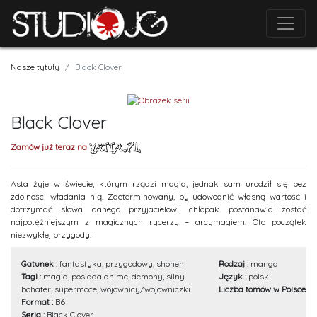
Nasze tytuły
Black Clover
Black Clover
Zamów już teraz na
Asta żyje w świecie, którym rządzi magia, jednak sam urodził się bez
zdolności władania nią. Zdeterminowany, by udowodnić własną wartość i
dotrzymać słowa danego przyjacielowi, chłopak postanawia zostać
najpotężniejszym z magicznych rycerzy – arcymagiem. Oto początek
niezwykłej przygody!
Gatunek :
fantastyka, przygodowy, shonen
Rodzaj :
manga
Tagi :
magia, posiada anime, demony, silny
Język :
polski
bohater, supermoce, wojownicy/wojowniczki
Liczba tomów w Polsce :
1
Format :
B6
Seria :
Black Clover