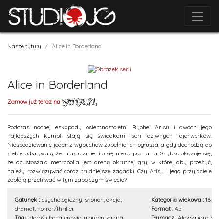
Nasze tytuły
Alice in Borderland
Alice in Borderland
Zamów już teraz na
Podczas nocnej eskapady osiemnastoletni Ryohei Arisu i dwóch jego
najlepszych kumpli stają się świadkami serii dziwnych fajerwerków.
Niespodziewanie jeden z wybuchów zupełnie ich ogłusza, a gdy dochodzą do
siebie, odkrywają, że miasto zmieniło się nie do poznania. Szybko okazuje się,
że opustoszała metropolia jest areną okrutnej gry, w której aby przeżyć,
należy rozwiązywać coraz trudniejsze zagadki. Czy Arisu i jego przyjaciele
zdołają przetrwać w tym zabójczym świecie?
Gatunek :
psychologiczny, shonen, akcja,
Kategoria wiekowa :
16+
dramat, horror/thriller
Format :
A5
Tagi :
dorośli bohaterowie, mordercza gra,
Tłumacz :
Aleksandra St