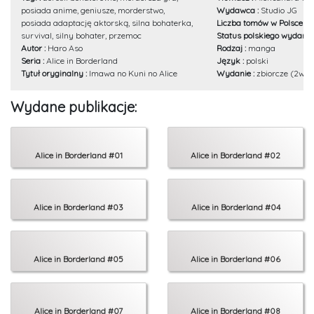
posiada anime, geniusze, morderstwo,
Wydawca :
Studio JG
posiada adaptację aktorską, silna bohaterka,
Liczba tomów w Polsce :
9
survival, silny bohater, przemoc
Status polskiego wydania
Autor :
Haro Aso
Rodzaj :
manga
Seria :
Alice in Borderland
Język :
polski
Tytuł oryginalny :
Imawa no Kuni no Alice
Wydanie :
zbiorcze (2w1)
Wydane publikacje:
Alice in Borderland #01
Alice in Borderland #02
Alice in Borderland #03
Alice in Borderland #04
Alice in Borderland #05
Alice in Borderland #06
Alice in Borderland #07
Alice in Borderland #08