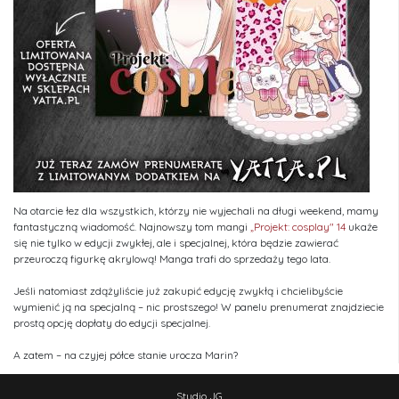
Na otarcie łez dla wszystkich, którzy nie wyjechali na długi weekend, mamy
fantastyczną wiadomość. Najnowszy tom mangi
„Projekt: cosplay" 14
ukaże
się nie tylko w edycji zwykłej, ale i specjalnej, która będzie zawierać
przeuroczą figurkę akrylową! Manga trafi do sprzedaży tego lata.
Jeśli natomiast zdążyliście już zakupić edycję zwykłą i chcielibyście
wymienić ją na specjalną – nic prostszego! W panelu prenumerat znajdziecie
prostą opcję dopłaty do edycji specjalnej.
A zatem – na czyjej półce stanie urocza Marin?
Studio JG